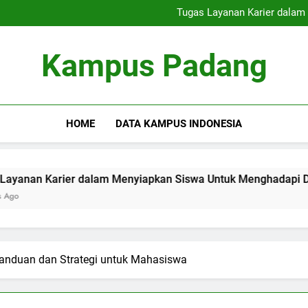
Institusi Ramah Alam: Menin
Tugas Layanan Karier dala
Mendirikan Kinerja Pendid
Meningkatkan Ku
Institusi Ramah Alam: Menin
Kampus Padang
Tugas Layanan Karier dala
Mendirikan Kinerja Pendid
Meningkatkan Ku
HOME
DATA KAMPUS INDONESIA
rier dalam Menyiapkan Siswa Untuk Menghadapi Dunia Kerja
Panduan dan Strategi untuk Mahasiswa