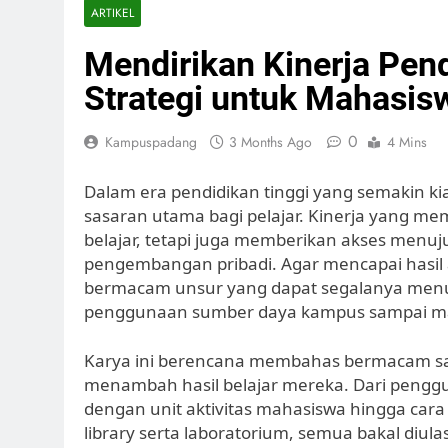
ARTIKEL
Mendirikan Kinerja Pen
Strategi untuk Mahasis
0
Kampuspadang
3 Months Ago
4 Mins
Dalam era pendidikan tinggi yang semakin kia
sasaran utama bagi pelajar. Kinerja yang m
belajar, tetapi juga memberikan akses menuj
pengembangan pribadi. Agar mencapai hasi
bermacam unsur yang dapat segalanya menunja
penggunaan sumber daya kampus sampai ma
Karya ini berencana membahas bermacam sa
menambah hasil belajar mereka. Dari pengg
dengan unit aktivitas mahasiswa hingga car
library serta laboratorium, semua bakal diul