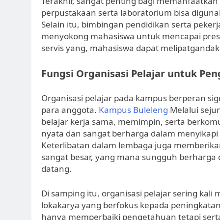
Terakhir, sangat penting bagi memanfaatkan 
perpustakaan serta laboratorium bisa diguna
Selain itu, bimbingan pendidikan serta peke
menyokong mahasiswa untuk mencapai pres
servis yang, mahasiswa dapat melipatganda
Fungsi Organisasi Pelajar untuk Pe
Organisasi pelajar pada kampus berperan s
para anggota.
Kampus Buleleng
Melalui seju
belajar kerja sama, memimpin, serta berkomu
nyata dan sangat berharga dalam menyikapi ta
Keterlibatan dalam lembaga juga memberika
sangat besar, yang mana sungguh berharga
datang.
Di samping itu, organisasi pelajar sering kali 
lokakarya yang berfokus kepada peningkatan sof
hanya memperbaiki pengetahuan tetapi serta