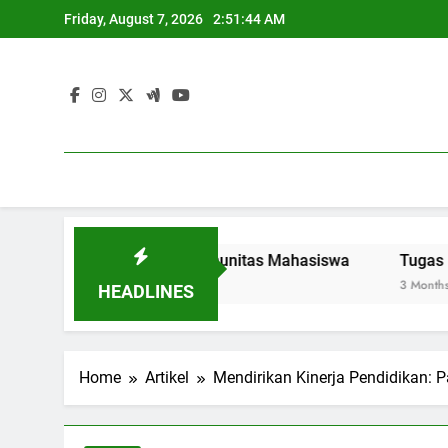
Skip
Friday, August 7, 2026
2:51:45 AM
to
content
 Sustainable di Komunitas Mahasiswa
Tugas Layanan Ka
3 Months Ago
HEADLINES
Home
Artikel
Mendirikan Kinerja Pendidikan: 