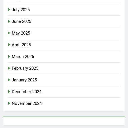
July 2025
June 2025
May 2025
April 2025
March 2025
February 2025
January 2025
December 2024
November 2024