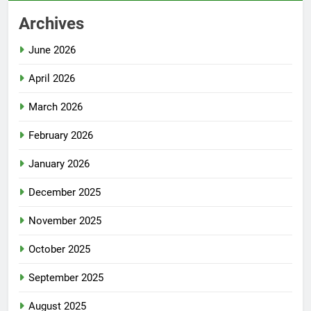
Archives
June 2026
April 2026
March 2026
February 2026
January 2026
December 2025
November 2025
October 2025
September 2025
August 2025