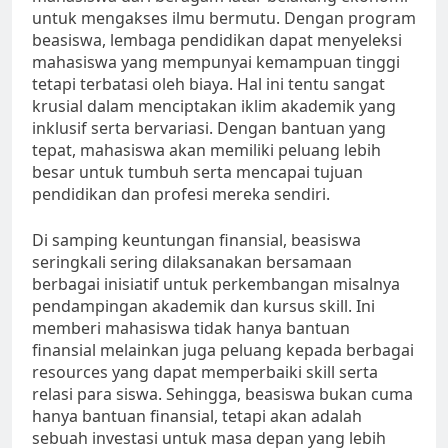
untuk mengakses ilmu bermutu. Dengan program
beasiswa, lembaga pendidikan dapat menyeleksi
mahasiswa yang mempunyai kemampuan tinggi
tetapi terbatasi oleh biaya. Hal ini tentu sangat
krusial dalam menciptakan iklim akademik yang
inklusif serta bervariasi. Dengan bantuan yang
tepat, mahasiswa akan memiliki peluang lebih
besar untuk tumbuh serta mencapai tujuan
pendidikan dan profesi mereka sendiri.
Di samping keuntungan finansial, beasiswa
seringkali sering dilaksanakan bersamaan
berbagai inisiatif untuk perkembangan misalnya
pendampingan akademik dan kursus skill. Ini
memberi mahasiswa tidak hanya bantuan
finansial melainkan juga peluang kepada berbagai
resources yang dapat memperbaiki skill serta
relasi para siswa. Sehingga, beasiswa bukan cuma
hanya bantuan finansial, tetapi akan adalah
sebuah investasi untuk masa depan yang lebih