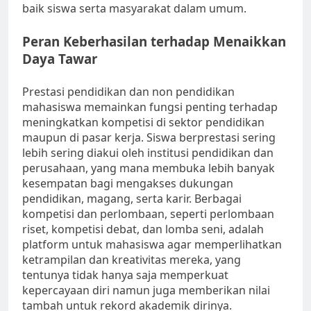
baik siswa serta masyarakat dalam umum.
Peran Keberhasilan terhadap Menaikkan
Daya Tawar
Prestasi pendidikan dan non pendidikan
mahasiswa memainkan fungsi penting terhadap
meningkatkan kompetisi di sektor pendidikan
maupun di pasar kerja. Siswa berprestasi sering
lebih sering diakui oleh institusi pendidikan dan
perusahaan, yang mana membuka lebih banyak
kesempatan bagi mengakses dukungan
pendidikan, magang, serta karir. Berbagai
kompetisi dan perlombaan, seperti perlombaan
riset, kompetisi debat, dan lomba seni, adalah
platform untuk mahasiswa agar memperlihatkan
ketrampilan dan kreativitas mereka, yang
tentunya tidak hanya saja memperkuat
kepercayaan diri namun juga memberikan nilai
tambah untuk rekord akademik dirinya.