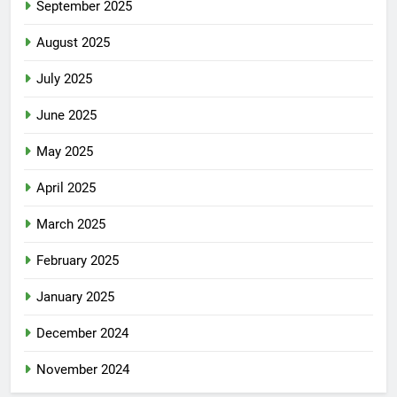
September 2025
August 2025
July 2025
June 2025
May 2025
April 2025
March 2025
February 2025
January 2025
December 2024
November 2024