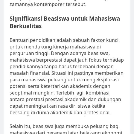
zamannya kontemporer tersebut.
Signifikansi Beasiswa untuk Mahasiswa
Berkualitas
Bantuan pendidikan adalah sebuah faktor kunci
untuk mendukung kinerja mahasiswa di
perguruan tinggi. Dengan adanya beasiswa,
mahasiswa berprestasi dapat jauh fokus terhadap
pendidikannya tanpa harus terbebani dengan
masalah finansial. Situasi ini pastinya memberikan
para mahasiswa peluang untuk mengeksplorasi
potensi serta ketertarikan akademis dengan
seoptimal mungkin. Terlebih lagi, kombinasi
antara prestasi prestasi akademik dan dukungan
dapat meningkatkan rasa diri siswa ketika
bersaing di dunia akademik dan profesional.
Selain itu, beasiswa juga membuka peluang bagi
mahasiswa dari beragam latar belakang ekonomi