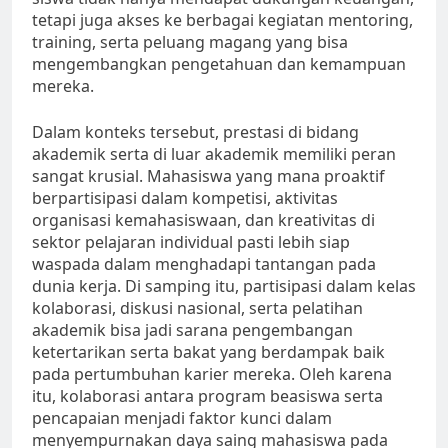
tetapi juga akses ke berbagai kegiatan mentoring,
training, serta peluang magang yang bisa
mengembangkan pengetahuan dan kemampuan
mereka.
Dalam konteks tersebut, prestasi di bidang
akademik serta di luar akademik memiliki peran
sangat krusial. Mahasiswa yang mana proaktif
berpartisipasi dalam kompetisi, aktivitas
organisasi kemahasiswaan, dan kreativitas di
sektor pelajaran individual pasti lebih siap
waspada dalam menghadapi tantangan pada
dunia kerja. Di samping itu, partisipasi dalam kelas
kolaborasi, diskusi nasional, serta pelatihan
akademik bisa jadi sarana pengembangan
ketertarikan serta bakat yang berdampak baik
pada pertumbuhan karier mereka. Oleh karena
itu, kolaborasi antara program beasiswa serta
pencapaian menjadi faktor kunci dalam
menyempurnakan daya saing mahasiswa pada