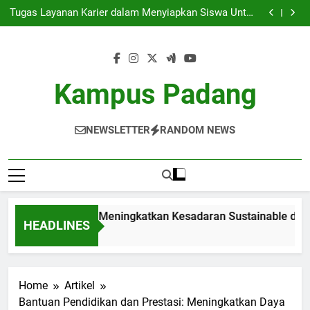
Institusi Ramah Alam: Meningkatkan Kesadaran
Skip
Sustainable di Komunitas Mahasiswa
Tugas Layanan Karier dalam Menyiapkan Siswa Untuk
to
Menghadapi Dunia Kerja
Mendirikan Kinerja Pendidikan: Panduan dan Strategi
untuk Mahasiswa
Meningkatkan Kualitas Pendidikan Dengan Akreditasi
content
Global
Institusi Ramah Alam: Meningkatkan Kesadaran
Sustainable di Komunitas Mahasiswa
Tugas Layanan Karier dalam Menyiapkan Siswa Untuk
Menghadapi Dunia Kerja
Mendirikan Kinerja Pendidikan: Panduan dan Strategi
Kampus Padang
untuk Mahasiswa
Meningkatkan Kualitas Pendidikan Dengan Akreditasi
Global
NEWSLETTER
RANDOM NEWS
tusi Ramah Alam: Meningkatkan Kesadaran Sustainable di Ko
HEADLINES
hs Ago
Home
Artikel
Bantuan Pendidikan dan Prestasi: Meningkatkan Daya