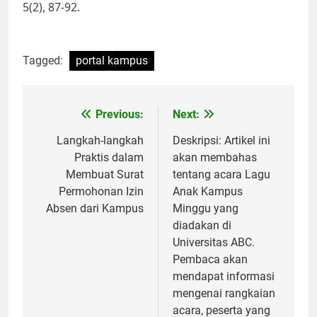
5(2), 87-92.
Tagged:
portal kampus
Post
Previous:
Next:
navigation
Langkah-langkah
Deskripsi: Artikel ini
Praktis dalam
akan membahas
Membuat Surat
tentang acara Lagu
Permohonan Izin
Anak Kampus
Absen dari Kampus
Minggu yang
diadakan di
Universitas ABC.
Pembaca akan
mendapat informasi
mengenai rangkaian
acara, peserta yang