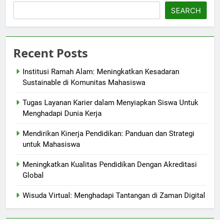
SEARCH
Recent Posts
Institusi Ramah Alam: Meningkatkan Kesadaran
Sustainable di Komunitas Mahasiswa
Tugas Layanan Karier dalam Menyiapkan Siswa Untuk
Menghadapi Dunia Kerja
Mendirikan Kinerja Pendidikan: Panduan dan Strategi
untuk Mahasiswa
Meningkatkan Kualitas Pendidikan Dengan Akreditasi
Global
Wisuda Virtual: Menghadapi Tantangan di Zaman Digital