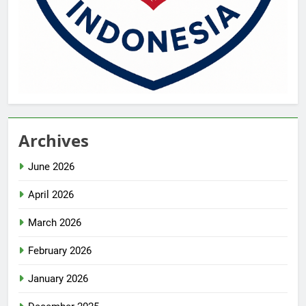
Archives
June 2026
April 2026
March 2026
February 2026
January 2026