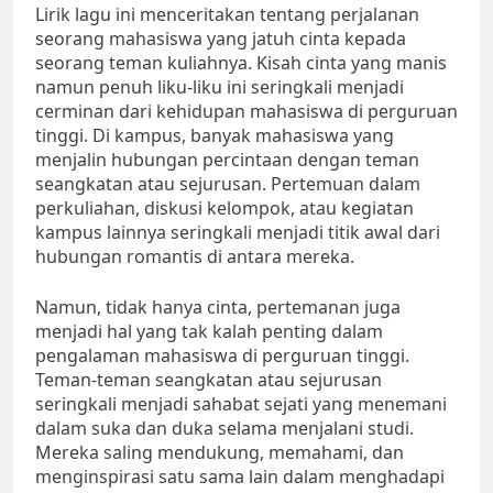
Lirik lagu ini menceritakan tentang perjalanan
seorang mahasiswa yang jatuh cinta kepada
seorang teman kuliahnya. Kisah cinta yang manis
namun penuh liku-liku ini seringkali menjadi
cerminan dari kehidupan mahasiswa di perguruan
tinggi. Di kampus, banyak mahasiswa yang
menjalin hubungan percintaan dengan teman
seangkatan atau sejurusan. Pertemuan dalam
perkuliahan, diskusi kelompok, atau kegiatan
kampus lainnya seringkali menjadi titik awal dari
hubungan romantis di antara mereka.
Namun, tidak hanya cinta, pertemanan juga
menjadi hal yang tak kalah penting dalam
pengalaman mahasiswa di perguruan tinggi.
Teman-teman seangkatan atau sejurusan
seringkali menjadi sahabat sejati yang menemani
dalam suka dan duka selama menjalani studi.
Mereka saling mendukung, memahami, dan
menginspirasi satu sama lain dalam menghadapi