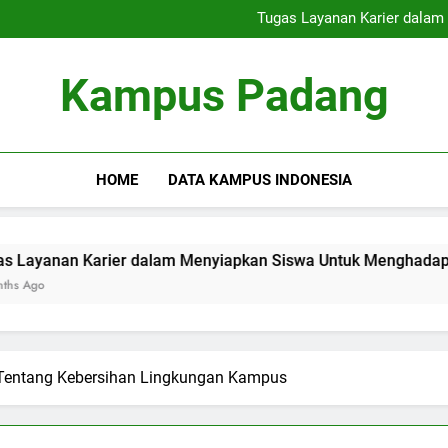
Institusi Ramah Alam: Menin
Tugas Layanan Karier dala
Mendirikan Kinerja Pendid
Meningkatkan Ku
Institusi Ramah Alam: Menin
Kampus Padang
Tugas Layanan Karier dala
Mendirikan Kinerja Pendid
Meningkatkan Ku
HOME
DATA KAMPUS INDONESIA
rier dalam Menyiapkan Siswa Untuk Menghadapi Dunia Kerja
 Tentang Kebersihan Lingkungan Kampus