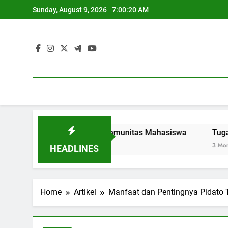
Skip
Sunday, August 9, 2026
7:00:21 AM
to
content
Sustainable di Komunitas Mahasiswa
Tugas Layanan Ka
3 Months Ago
HEADLINES
Home
Artikel
Manfaat dan Pentingnya Pidato