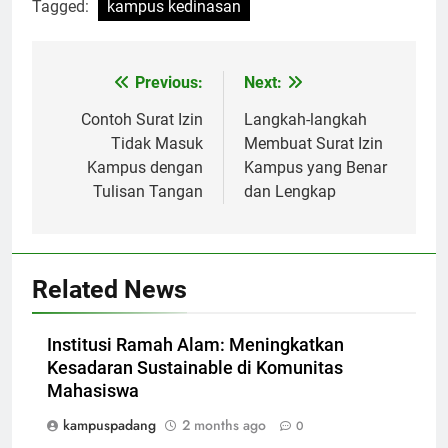
Tagged:
kampus kedinasan
Post
Previous:
Next:
navigation
Contoh Surat Izin
Langkah-langkah
Tidak Masuk
Membuat Surat Izin
Kampus dengan
Kampus yang Benar
Tulisan Tangan
dan Lengkap
Related News
Institusi Ramah Alam: Meningkatkan
Kesadaran Sustainable di Komunitas
Mahasiswa
kampuspadang
2 months ago
0