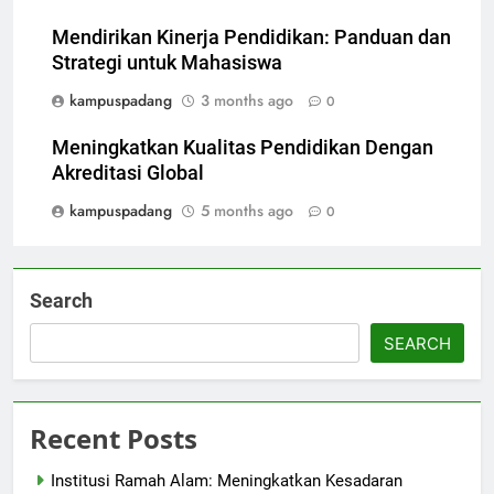
Mendirikan Kinerja Pendidikan: Panduan dan
Strategi untuk Mahasiswa
kampuspadang
3 months ago
0
Meningkatkan Kualitas Pendidikan Dengan
Akreditasi Global
kampuspadang
5 months ago
0
Search
SEARCH
Recent Posts
Institusi Ramah Alam: Meningkatkan Kesadaran