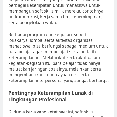
berbagai kesempatan untuk mahasiswa untuk
membangun soft skills milik mereka, contohnya
berkomunikasi, kerja sama tim, kepemimpinan,
serta pengelolaan waktu.
Berbagai program dan kegiatan, seperti
lokakarya, lomba, serta aktivitas organisasi
mahasiswa, bisa berfungsi sebagai medium untuk
para pelajar agar mempelajari serta berlatih
keterampilan ini. Melalui ikut serta aktif dalam
kegiatan-kegiatan itu, para pelajar tidak hanya
meluaskan jaringan sosialnya, melainkan serta
mengembangkan kepercayaan diri serta
keterampilan interpersonal yang sangat berharga.
Pentingnya Keterampilan Lunak di
Lingkungan Profesional
Di dunia kerja yang ketat saat ini, soft skills