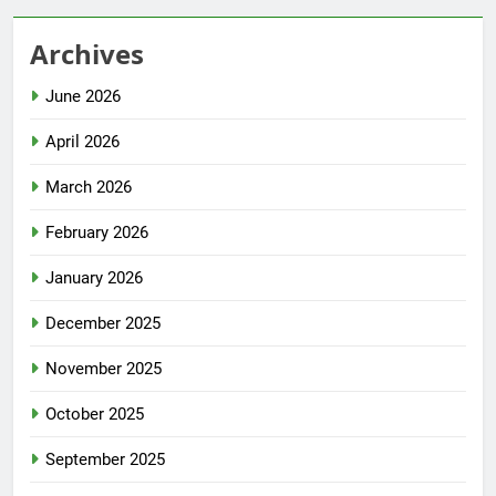
Archives
June 2026
April 2026
March 2026
February 2026
January 2026
December 2025
November 2025
October 2025
September 2025