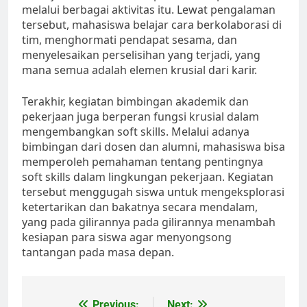
melalui berbagai aktivitas itu. Lewat pengalaman
tersebut, mahasiswa belajar cara berkolaborasi di
tim, menghormati pendapat sesama, dan
menyelesaikan perselisihan yang terjadi, yang
mana semua adalah elemen krusial dari karir.
Terakhir, kegiatan bimbingan akademik dan
pekerjaan juga berperan fungsi krusial dalam
mengembangkan soft skills. Melalui adanya
bimbingan dari dosen dan alumni, mahasiswa bisa
memperoleh pemahaman tentang pentingnya
soft skills dalam lingkungan pekerjaan. Kegiatan
tersebut menggugah siswa untuk mengeksplorasi
ketertarikan dan bakatnya secara mendalam,
yang pada gilirannya pada gilirannya menambah
kesiapan para siswa agar menyongsong
tantangan pada masa depan.
Previous:
Next: