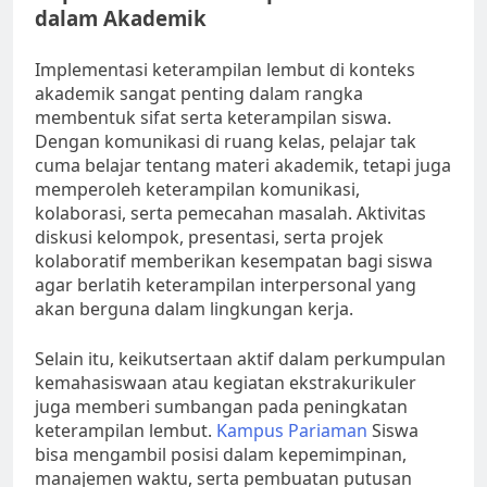
dalam Akademik
Implementasi keterampilan lembut di konteks
akademik sangat penting dalam rangka
membentuk sifat serta keterampilan siswa.
Dengan komunikasi di ruang kelas, pelajar tak
cuma belajar tentang materi akademik, tetapi juga
memperoleh keterampilan komunikasi,
kolaborasi, serta pemecahan masalah. Aktivitas
diskusi kelompok, presentasi, serta projek
kolaboratif memberikan kesempatan bagi siswa
agar berlatih keterampilan interpersonal yang
akan berguna dalam lingkungan kerja.
Selain itu, keikutsertaan aktif dalam perkumpulan
kemahasiswaan atau kegiatan ekstrakurikuler
juga memberi sumbangan pada peningkatan
keterampilan lembut.
Kampus Pariaman
Siswa
bisa mengambil posisi dalam kepemimpinan,
manajemen waktu, serta pembuatan putusan