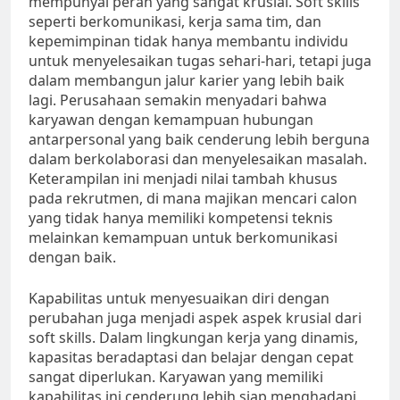
mempunyai peran yang sangat krusial. Soft skills
seperti berkomunikasi, kerja sama tim, dan
kepemimpinan tidak hanya membantu individu
untuk menyelesaikan tugas sehari-hari, tetapi juga
dalam membangun jalur karier yang lebih baik
lagi. Perusahaan semakin menyadari bahwa
karyawan dengan kemampuan hubungan
antarpersonal yang baik cenderung lebih berguna
dalam berkolaborasi dan menyelesaikan masalah.
Keterampilan ini menjadi nilai tambah khusus
pada rekrutmen, di mana majikan mencari calon
yang tidak hanya memiliki kompetensi teknis
melainkan kemampuan untuk berkomunikasi
dengan baik.
Kapabilitas untuk menyesuaikan diri dengan
perubahan juga menjadi aspek aspek krusial dari
soft skills. Dalam lingkungan kerja yang dinamis,
kapasitas beradaptasi dan belajar dengan cepat
sangat diperlukan. Karyawan yang memiliki
kapabilitas ini cenderung lebih siap menghadapi