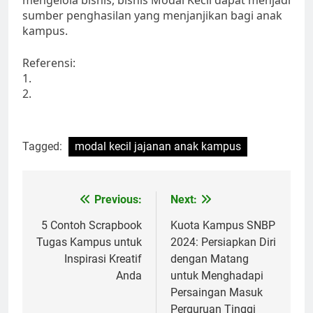
sumber penghasilan yang menjanjikan bagi anak
kampus.
Referensi:
1.
2.
Tagged:
modal kecil jajanan anak kampus
Post
Previous:
Next:
navigation
5 Contoh Scrapbook
Kuota Kampus SNBP
Tugas Kampus untuk
2024: Persiapkan Diri
Inspirasi Kreatif
dengan Matang
Anda
untuk Menghadapi
Persaingan Masuk
Perguruan Tinggi