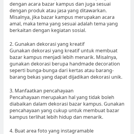
dengan acara bazar kampus dan juga sesuai
dengan produk atau jasa yang ditawarkan.
Misalnya, jika bazar kampus merupakan acara
amal, maka tema yang sesuai adalah tema yang
berkaitan dengan kegiatan sosial.
2. Gunakan dekorasi yang kreatif
Gunakan dekorasi yang kreatif untuk membuat
bazar kampus menjadi lebih menarik. Misalnya,
gunakan dekorasi berupa handmade decoration
seperti bunga-bunga dari kertas atau barang-
barang bekas yang dapat dijadikan dekorasi unik.
3. Manfaatkan pencahayaan
Pencahayaan merupakan hal yang tidak boleh
diabaikan dalam dekorasi bazar kampus. Gunakan
pencahayaan yang cukup untuk membuat bazar
kampus terlihat lebih hidup dan menarik.
4. Buat area foto yang instagramable