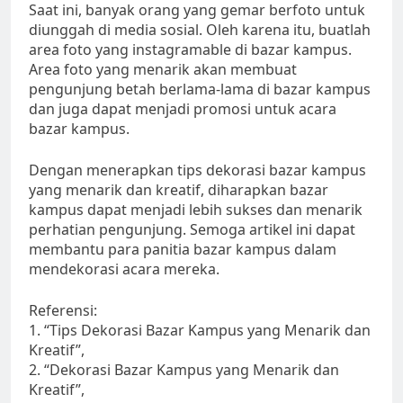
Saat ini, banyak orang yang gemar berfoto untuk
diunggah di media sosial. Oleh karena itu, buatlah
area foto yang instagramable di bazar kampus.
Area foto yang menarik akan membuat
pengunjung betah berlama-lama di bazar kampus
dan juga dapat menjadi promosi untuk acara
bazar kampus.
Dengan menerapkan tips dekorasi bazar kampus
yang menarik dan kreatif, diharapkan bazar
kampus dapat menjadi lebih sukses dan menarik
perhatian pengunjung. Semoga artikel ini dapat
membantu para panitia bazar kampus dalam
mendekorasi acara mereka.
Referensi:
1. “Tips Dekorasi Bazar Kampus yang Menarik dan
Kreatif”,
2. “Dekorasi Bazar Kampus yang Menarik dan
Kreatif”,