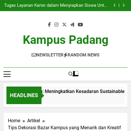
Institusi Ramah Alam: Meningkatkan Kesadaran
Skip
Sustainable di Komunitas Mahasiswa
Tugas Layanan Karier dalam Menyiapkan Siswa Untuk
to
Menghadapi Dunia Kerja
Mendirikan Kinerja Pendidikan: Panduan dan Strategi
untuk Mahasiswa
Meningkatkan Kualitas Pendidikan Dengan Akreditasi
content
Global
Institusi Ramah Alam: Meningkatkan Kesadaran
Sustainable di Komunitas Mahasiswa
Tugas Layanan Karier dalam Menyiapkan Siswa Untuk
Menghadapi Dunia Kerja
Mendirikan Kinerja Pendidikan: Panduan dan Strategi
Kampus Padang
untuk Mahasiswa
Meningkatkan Kualitas Pendidikan Dengan Akreditasi
Global
NEWSLETTER
RANDOM NEWS
titusi Ramah Alam: Meningkatkan Kesadaran Sustainable di 
HEADLINES
nths Ago
Home
Artikel
Tips Dekorasi Bazar Kampus yang Menarik dan Kreatif