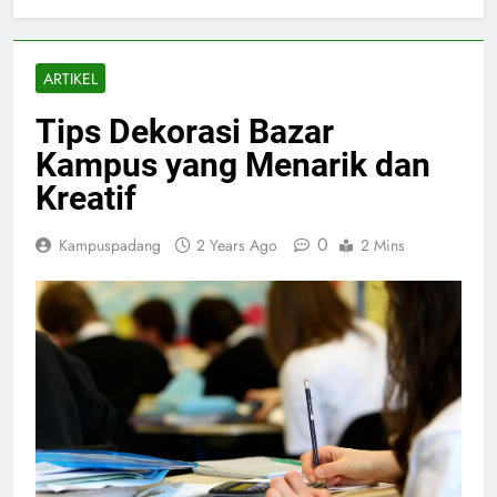
ARTIKEL
Tips Dekorasi Bazar
Kampus yang Menarik dan
Kreatif
0
Kampuspadang
2 Years Ago
2 Mins