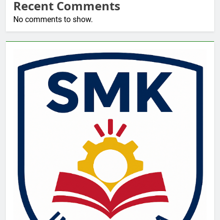
Recent Comments
No comments to show.